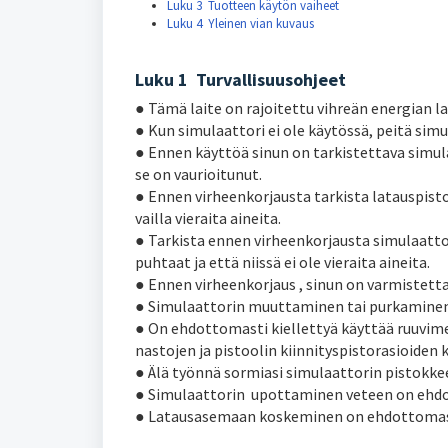
Luku 3 Tuotteen käytön vaiheet
Luku 4 Yleinen vian kuvaus
Luku 1 Turvallisuusohjeet
● Tämä laite on rajoitettu vihreän energian 
● Kun simulaattori ei ole käytössä, peitä sim
● Ennen käyttöä sinun on tarkistettava simulaa
se on vaurioitunut.
● Ennen virheenkorjausta tarkista latauspistoo
vailla vieraita aineita.
● Tarkista ennen virheenkorjausta simulaattori
puhtaat ja että niissä ei ole vieraita aineita.
● Ennen virheenkorjaus , sinun on varmistetta
● Simulaattorin muuttaminen tai purkaminen 
● On ehdottomasti kiellettyä käyttää ruuvimei
nastojen ja pistoolin kiinnityspistorasioiden
● Älä työnnä sormiasi simulaattorin pistokke
● Simulaattorin upottaminen veteen on ehdot
● Latausasemaan koskeminen on ehdottomasti