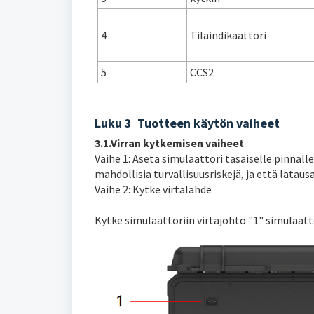
4
Tilaindikaattori
5
CCS2
Luku 3 Tuotteen käytön vaiheet
3.1.Virran kytkemisen vaiheet
Vaihe 1: Aseta simulaattori tasaiselle pinnal
mahdollisia turvallisuusriskejä, ja että latau
Vaihe 2: Kytke virtalähde
Kytke simulaattoriin virtajohto "1" simulaatto