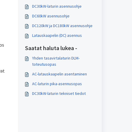
DC30kW-laturin asennusohje
DC60kW asennusohje
DC120kW ja DC180kW asennusohje
Latauskaapelin (DC) asennus
jos
Saatat haluta lukea -
Yhden tasavirtalaturin DLM-
toteutusopas
vat
AC-latauskaapelin asentaminen
AC-laturin pika-asennusopas
DC30kW-laturin tekniset tiedot