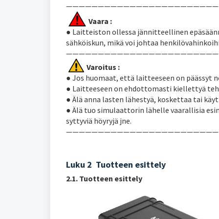
————————————————————————
Vaara :
● Laitteiston ollessa jännitteellinen epäsäänn
sähköiskun, mikä voi johtaa henkilövahinkoih
————————————————————————
Varoitus :
● Jos huomaat, että laitteeseen on päässyt ne
● Laitteeseen on ehdottomasti kiellettyä te
● Älä anna lasten lähestyä, koskettaa tai käyt
● Älä tuo simulaattorin lähelle vaarallisia esi
syttyviä höyryjä jne.
————————————————————————
Luku 2 Tuotteen esittely
2.1. Tuotteen esittely