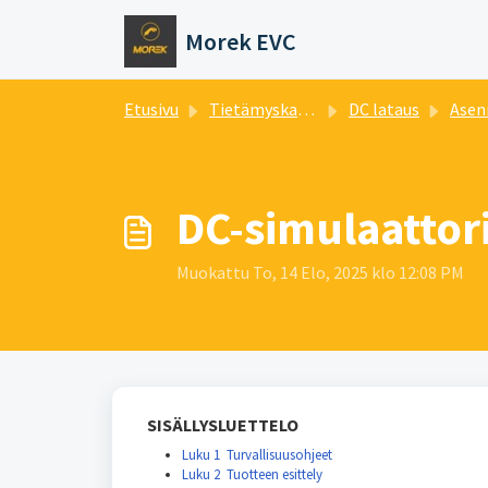
Siirry pääsisältöön
Morek EVC
Etusivu
Tietämyskanta
DC lataus
Asen
DC-simulaattori
Muokattu To, 14 Elo, 2025 klo 12:08 PM
SISÄLLYSLUETTELO
Luku 1 Turvallisuusohjeet
Luku 2 Tuotteen esittely