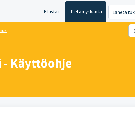
Etusivu
Tietämyskanta
Lähetä tuk
nus
 - Käyttöohje