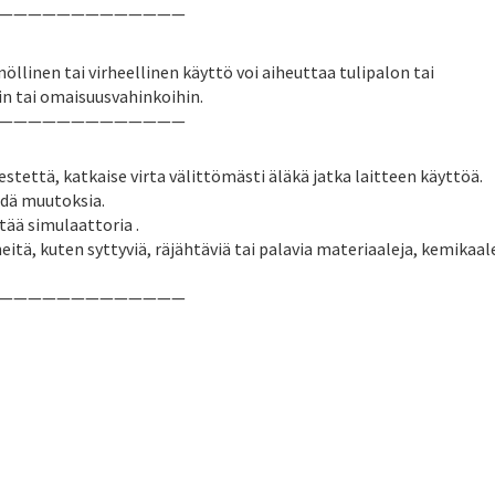
—————————————
öllinen tai virheellinen käyttö voi aiheuttaa tulipalon tai
in tai omaisuusvahinkoihin.
—————————————
stettä, katkaise virta välittömästi äläkä jatka laitteen käyttöä.
hdä muutoksia.
tää simulaattoria .
neitä, kuten syttyviä, räjähtäviä tai palavia materiaaleja, kemikaal
—————————————