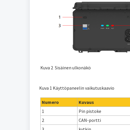
Kuva 2 Sisäinen ulkonäkö
Kuva 1 Käyttöpaneelin vaikutuskaavio
Numero
Kuvaus
1
Pin pistoke
2
CAN-portti
3
kytkin