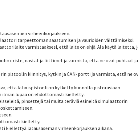
latausasemien virheenkorjaukseen.
ulaattori tarpeettoman saastumisen ja vaurioiden välttämiseksi.
ttorilaite varmistaaksesi, että laite on ehjä. Älä käytä laitetta, 
lin eriste, nastat ja liittimet ja varmista, että ne ovat puhtaat ja
n pistoolin kiinnitys, kytkin ja CAN-portti ja varmista, että ne o
va, että latauspistooli on kytketty kunnolla pistorasiaan.
ilman lupaa on ehdottomasti kielletty .
sseleitä, pinsettejä tai muita teräviä esineitä simulaattorin
 koskettamiseen.
eseen.
tomasti kielletty.
 kiellettyä latausaseman virheenkorjauksen aikana.