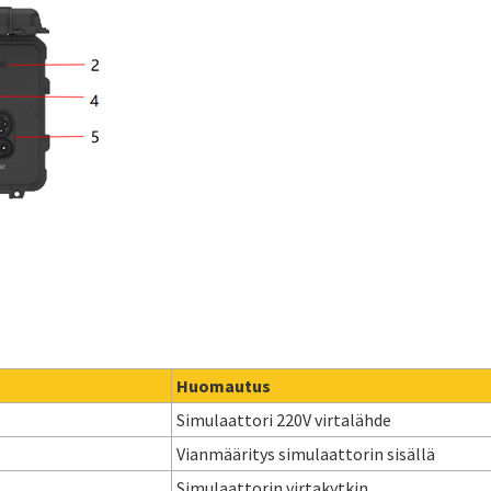
Huomautus
Simulaattori 220V virtalähde
Vianmääritys simulaattorin sisällä
Simulaattorin virtakytkin