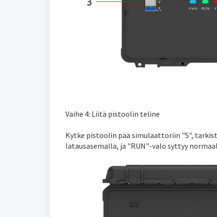
Vaihe 4: Liitä pistoolin teline
Kytke pistoolin pää simulaattoriin "5", tarkis
latausasemalla, ja "RUN"-valo syttyy normaali