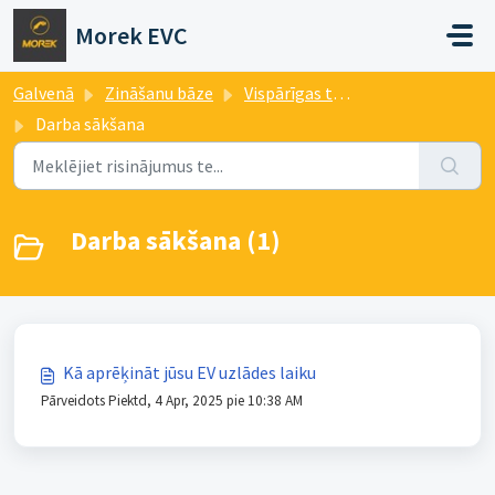
Uz galveno saturu
Morek EVC
Galvenā
Zināšanu bāze
Vispārīgas tēmas
Darba sākšana
Darba sākšana (1)
Kā aprēķināt jūsu EV uzlādes laiku
Pārveidots Piektd, 4 Apr, 2025 pie 10:38 AM