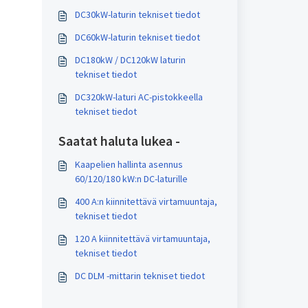
DC30kW-laturin tekniset tiedot
DC60kW-laturin tekniset tiedot
DC180kW / DC120kW laturin
tekniset tiedot
DC320kW-laturi AC-pistokkeella
tekniset tiedot
Saatat haluta lukea -
Kaapelien hallinta asennus
60/120/180 kW:n DC-laturille
400 A:n kiinnitettävä virtamuuntaja,
tekniset tiedot
120 A kiinnitettävä virtamuuntaja,
tekniset tiedot
DC DLM -mittarin tekniset tiedot