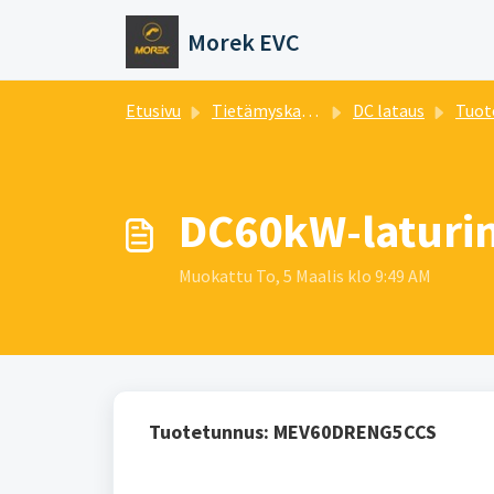
Siirry pääsisältöön
Morek EVC
Etusivu
Tietämyskanta
DC lataus
Tuot
DC60kW-laturin
Muokattu To, 5 Maalis klo 9:49 AM
Tuotetunnus: MEV60DRENG5CCS