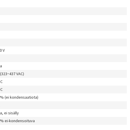
0 V
la
 (323~437 VAC)
°C
°C
 % (ei kondensaatiota)
z
a, ei sisälly
 % ei-kondensoituva