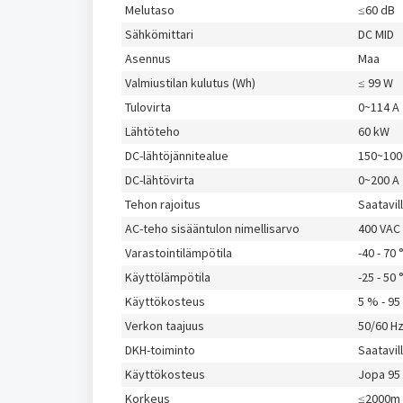
Melutaso
≤60 dB
Sähkömittari
DC MID
Asennus
Maa
Valmiustilan kulutus (Wh)
≤ 99 W
Tulovirta
0~114 A
Lähtöteho
60 kW
DC-lähtöjännitealue
150~100
DC-lähtövirta
0~200 A
Tehon rajoitus
Saatavil
AC-teho sisääntulon nimellisarvo
400 VAC
Varastointilämpötila
-40 - 70 
Käyttölämpötila
-25 - 50 
Käyttökosteus
5 % - 95
Verkon taajuus
50/60 H
DKH-toiminto
Saatavill
Käyttökosteus
Jopa 95
Korkeus
≤2000m