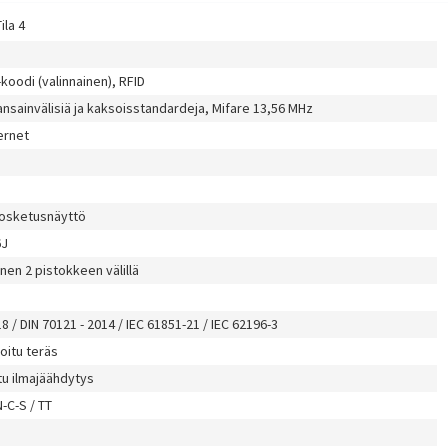
ila 4
koodi (valinnainen), RFID
nsainvälisiä ja kaksoisstandardeja, Mifare 13,56 MHz
ernet
kosketusnäyttö
6J
en 2 pistokkeen välillä
8 / DIN 70121 - 2014 /
IEC 61851-21 / IEC 62196-3
oitu teräs
tu ilmajäähdytys
N-C-S / TT