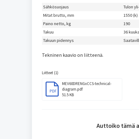
Sähkösuojaus
Tulon yli
Mitat brutto, mm
1550 (k) 
Paino netto, kg
190
Takuu
36 kuuk
Takuun pidennys
Saatavil
Tekninen kaavio on liitteenä.
Liitteet (1)
MEV60DRENGxCCS-technical-
diagram.pdf
PDF
51.5 KB
Auttoiko tämä a