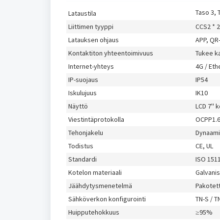
Taso 3, T
Lataustila
Liittimen tyyppi
CCS2 * 2
Latauksen ohjaus
APP, QR-
Kontaktiton yhteentoimivuus
Tukee ka
Internet-yhteys
4G / Eth
IP-suojaus
IP54
Iskulujuus
IK10
Näyttö
LCD 7'' 
Viestintäprotokolla
OCPP1.
Tehonjakelu
Dynaamin
Todistus
CE, UL
Standardi
ISO 1511
Kotelon materiaali
Galvanis
Jäähdytysmenetelmä
Pakotet
Sähköverkon konfigurointi
TN-S / T
Huipputehokkuus
≥95%