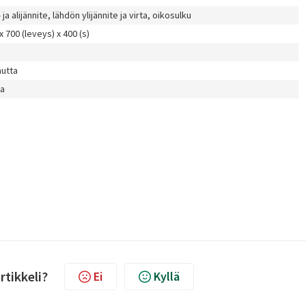
- ja alijännite, lähdön ylijännite ja virta, oikosulku
x 700 (leveys) x 400 (s)
autta
la
rtikkeli?
Ei
Kyllä