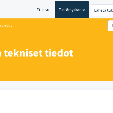
Etusivu
Tietämyskanta
Lähetä tuk
etiedot
 tekniset tiedot