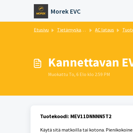
Siirry pääsisältöön
Morek EVC
Etusivu
Tietämyskanta
AC lataus
Tuot
Kannettavan EV
Muokattu To, 6 Elo klo 2:59 PM
Tuotekoodi: MEV11DNNNN5T2
Käytä sitä matkoilla tai kotona. Pienikokoinen