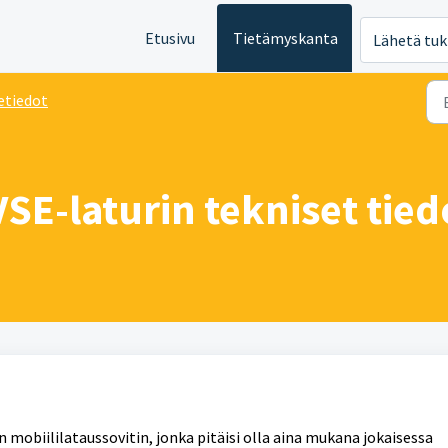
Etusivu
Tietämyskanta
Lähetä tuk
etiedot
SE-laturin tekniset tied
 mobiililataussovitin, jonka pitäisi olla aina mukana jokaisessa