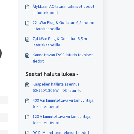
Älykkään AC-laturin tekniset tiedot
ja tuotekoodit
22 kW:n Plug & Go -laturi 6,5 metrin
latauskaapelilla
7,4 kW:n Plug & Go -laturi 6,5 m
latauskaapelilla
Kannettavan EVSE-laturin tekniset
tiedot
Saatat haluta lukea -
Kaapelien hallinta asennus
60/120/180 kW:n DC-laturille
400 A:n kiinnitettävä virtamuuntaja,
tekniset tiedot
120 A kiinnitettävä virtamuuntaja,
tekniset tiedot
DC DLM -mittarin tekniset tiedot