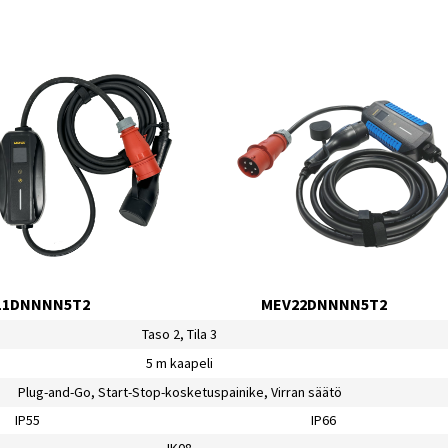
11DNNNN5T2
MEV22DNNNN5T2
Taso 2, Tila 3
5 m kaapeli
Plug-and-Go, Start-Stop-kosketuspainike, Virran säätö
IP55
IP66