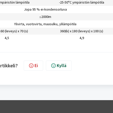
mpäristön lämpötila
-25-50°C ympäristön lämpötila
Jopa 95 % ei-kondensoituva
≤2000m
Ylivirta, vuotovirta, maasulku, ylilämpötila
160 (leveys) x 70 (s)
360(k) x 180 (leveys) x 100 (s)
4,5
4,9
rtikkeli?
Ei
Kyllä