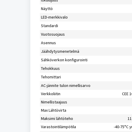
Iskulujuus
Näyttö
LED-merkkivalo
Standardi
Vuotosuojaus
Asennus
Jäähdytysmenetelmä
Sähköverkon konfigurointi
Tehokkuus
Tehomittari
AC-jännite tulon nimellisarvo
Verkkoliitin
CEE 1
Nimellistaajuus
Max Lähtövirta
Maksimi lähtöteho
11
Varastointilämpötila
-40-75°C y