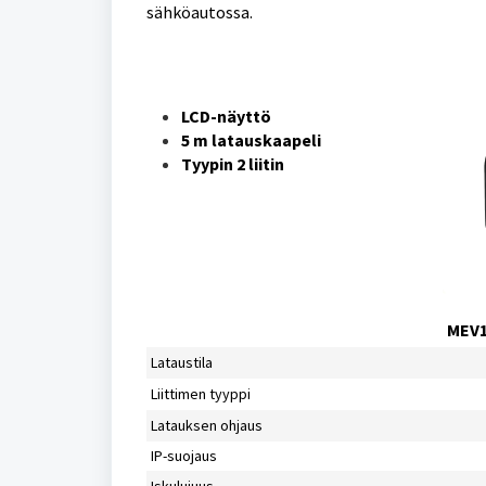
sähköautossa.
LCD-näyttö
5 m latauskaapeli
Tyypin 2 liitin
MEV
Lataustila
Liittimen tyyppi
Latauksen ohjaus
IP-suojaus