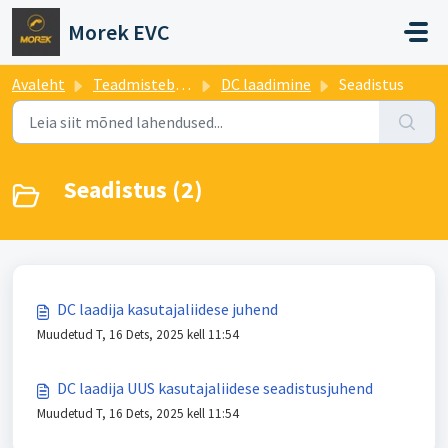
Mine põhisisu juurde
Morek EVC
Avaleht
Teadmistebaas
DC laadimine
Seadistus
Seadistus (2)
DC laadija kasutajaliidese juhend
Muudetud T, 16 Dets, 2025 kell 11:54
DC laadija UUS kasutajaliidese seadistusjuhend
Muudetud T, 16 Dets, 2025 kell 11:54